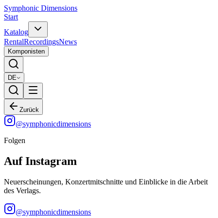
Symphonic Dimensions
Start
Katalog
Rental
Recordings
News
Komponisten
DE
Zurück
@
symphonicdimensions
Folgen
Auf Instagram
Neuerscheinungen, Konzertmitschnitte und Einblicke in die Arbeit
des Verlags.
@
symphonicdimensions