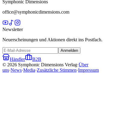
Symphonic Dimensions
office@symphonicdimensions.com
Newsletter
Neuerscheinungen und Aktionen direkt ins Postfach.
Anmelden
Händler
B2B
©
2026
Symphonic Dimensions Verlag
·
Über
uns
·
News
·
Media
·
Zusätzliche Stimmen
·
Impressum