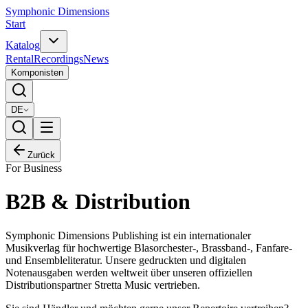
Symphonic Dimensions
Start
Katalog
Rental
Recordings
News
Komponisten
DE
Zurück
For Business
B2B & Distribution
Symphonic Dimensions Publishing ist ein internationaler
Musikverlag für hochwertige Blasorchester-, Brassband-, Fanfare-
und Ensembleliteratur. Unsere gedruckten und digitalen
Notenausgaben werden weltweit über unseren offiziellen
Distributionspartner
Stretta Music
vertrieben.