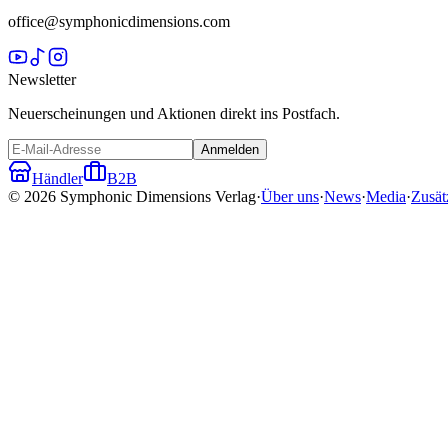
office@symphonicdimensions.com
Newsletter
Neuerscheinungen und Aktionen direkt ins Postfach.
Anmelden
Händler
B2B
©
2026
Symphonic Dimensions Verlag
·
Über uns
·
News
·
Media
·
Zusät