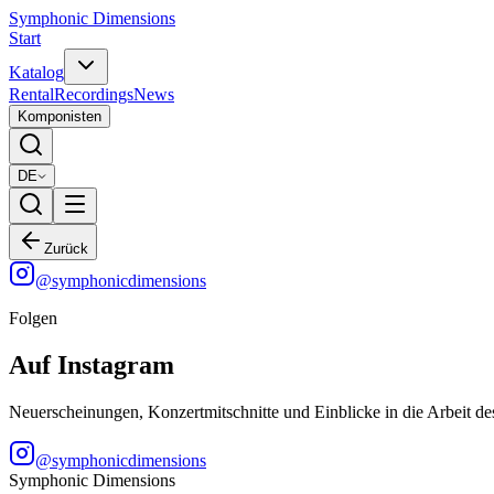
Symphonic Dimensions
Start
Katalog
Rental
Recordings
News
Komponisten
DE
Zurück
@
symphonicdimensions
Folgen
Auf Instagram
Neuerscheinungen, Konzertmitschnitte und Einblicke in die Arbeit de
@
symphonicdimensions
Symphonic Dimensions