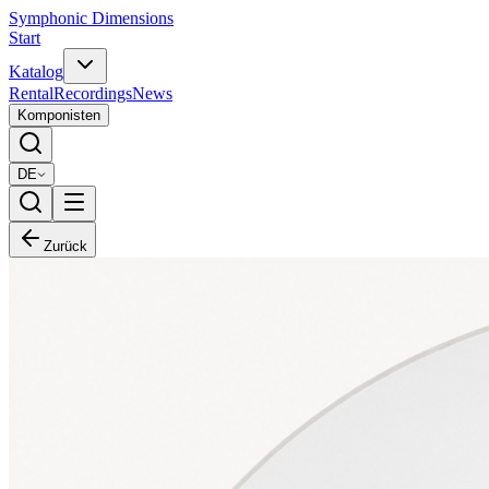
Symphonic Dimensions
Start
Katalog
Rental
Recordings
News
Komponisten
DE
Zurück