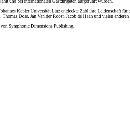
ählt und bei internationalen Gastdirigaten aufgeführt wurden.
hannes Kepler Universität Linz entdeckte Zabl ihre Leidenschaft für da
rz, Thomas Doss, Jan Van der Roost, Jacob de Haan und vielen andere
al von Symphonic Dimensions Publishing.