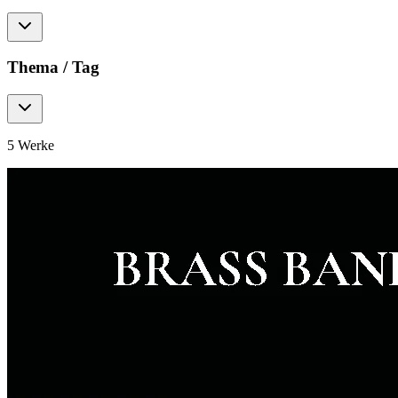
Thema / Tag
5
Werke