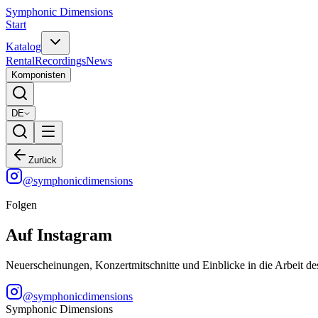
Symphonic Dimensions
Start
Katalog
Rental
Recordings
News
Komponisten
DE
Zurück
@
symphonicdimensions
Folgen
Auf Instagram
Neuerscheinungen, Konzertmitschnitte und Einblicke in die Arbeit de
@
symphonicdimensions
Symphonic Dimensions