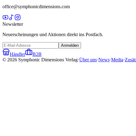
office@symphonicdimensions.com
Newsletter
Neuerscheinungen und Aktionen direkt ins Postfach.
Anmelden
Händler
B2B
©
2026
Symphonic Dimensions Verlag
·
Über uns
·
News
·
Media
·
Zusät