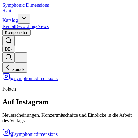
Symphonic Dimensions
Start
Katalog
Rental
Recordings
News
Komponisten
DE
Zurück
@
symphonicdimensions
Folgen
Auf Instagram
Neuerscheinungen, Konzertmitschnitte und Einblicke in die Arbeit
des Verlags.
@
symphonicdimensions