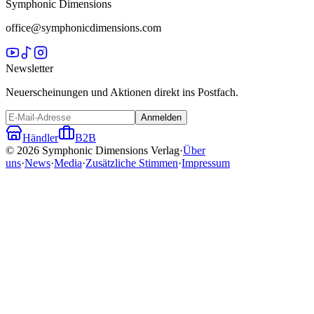
Symphonic Dimensions
office@symphonicdimensions.com
Newsletter
Neuerscheinungen und Aktionen direkt ins Postfach.
Anmelden
Händler
B2B
©
2026
Symphonic Dimensions Verlag
·
Über
uns
·
News
·
Media
·
Zusätzliche Stimmen
·
Impressum