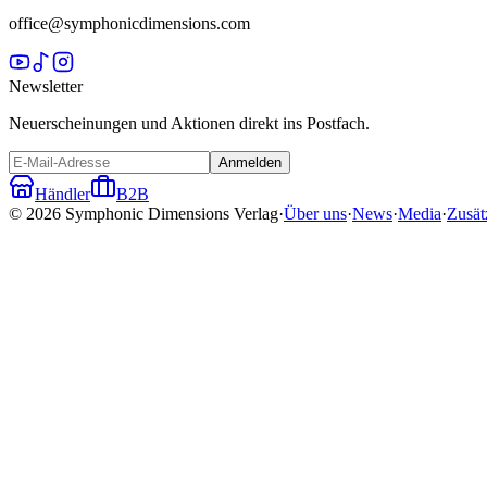
office@symphonicdimensions.com
Newsletter
Neuerscheinungen und Aktionen direkt ins Postfach.
Anmelden
Händler
B2B
©
2026
Symphonic Dimensions Verlag
·
Über uns
·
News
·
Media
·
Zusät