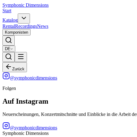
Symphonic Dimensions
Start
Katalog
Rental
Recordings
News
Komponisten
DE
Zurück
@
symphonicdimensions
Folgen
Auf Instagram
Neuerscheinungen, Konzertmitschnitte und Einblicke in die Arbeit de
@
symphonicdimensions
Symphonic Dimensions