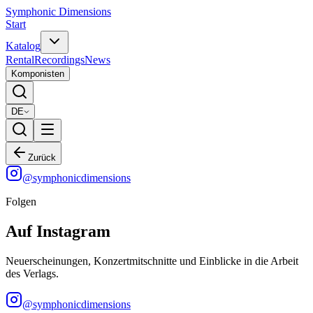
Symphonic Dimensions
Start
Katalog
Rental
Recordings
News
Komponisten
DE
Zurück
@
symphonicdimensions
Folgen
Auf Instagram
Neuerscheinungen, Konzertmitschnitte und Einblicke in die Arbeit
des Verlags.
@
symphonicdimensions