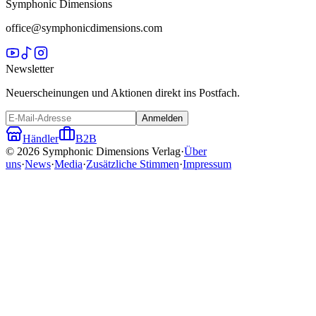
Symphonic Dimensions
office@symphonicdimensions.com
Newsletter
Neuerscheinungen und Aktionen direkt ins Postfach.
Anmelden
Händler
B2B
©
2026
Symphonic Dimensions Verlag
·
Über
uns
·
News
·
Media
·
Zusätzliche Stimmen
·
Impressum